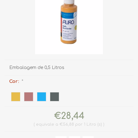
Embalagem de 0,5 Litros
Cor:
*
€28,44
equivale a €56,88 por 1 Litro (s)