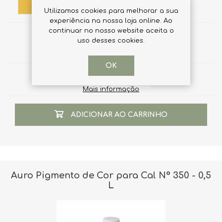
Utilizamos cookies para melhorar a sua
experiência na nossa loja online. Ao
continuar no nosso website aceita o
€16,61
uso desses cookies.
equivale a €66,44 por 1 Litro (s)
OK
Qtd:
Mais informação
ADICIONAR AO CARRINHO
Auro Pigmento de Cor para Cal Nº 350 - 0,5
L