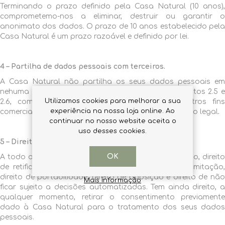
Terminando o prazo definido pela Casa Natural (10 anos),
comprometemo-nos a eliminar, destruir ou garantir o
anonimato dos dados. O prazo de 10 anos estabelecido pela
Casa Natural é um prazo razoável e definido por lei.
4 – Partilha de dados pessoais com terceiros.
A Casa Natural não partilha os seus dados pessoais em
nehuma situação, para além das previstas nos pontos 2.5 e
Utilizamos cookies para melhorar a sua
2.6, com outras empresas ou marcas para outros fins
experiência na nossa loja online. Ao
comerciais ou qualquer outro fim, salvo por imposição legal
.
continuar no nosso website aceita o
uso desses cookies.
5 – Direitos do utilizador
OK
A todo o momento o utilizador tem: direito de acesso, direito
de retificação, direito de apagamento, direito de limitação,
direito de portabilidade, direito de oposição e direito de não
Mais informação
ficar sujeito a decisões automatizadas. Tem ainda direito, a
qualquer momento, retirar o consentimento previamente
dado à Casa Natural para o tratamento dos seus dados
pessoais.