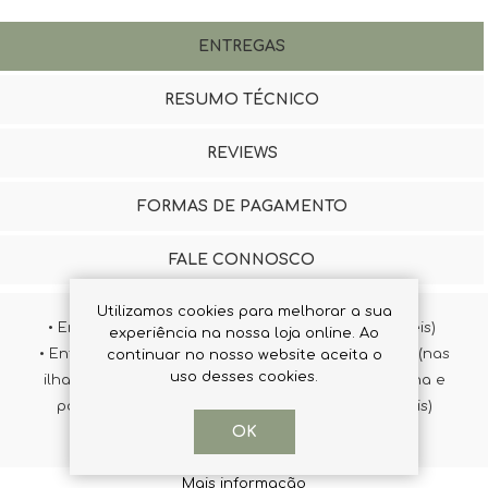
ENTREGAS
RESUMO TÉCNICO
REVIEWS
FORMAS DE PAGAMENTO
FALE CONNOSCO
Utilizamos cookies para melhorar a sua
• Entregas rápidas Expresso (de 24 a 72 horas úteis)
experiência na nossa loja online. Ao
• Entregamos em qualquer ponto do país ou ilhas (nas
continuar no nosso website aceita o
uso desses cookies.
ilhas os tempos de entrega variam de ilha para ilha e
podem ser superiores a 72 horas até 12 dias úteis)
OK
Mais informação