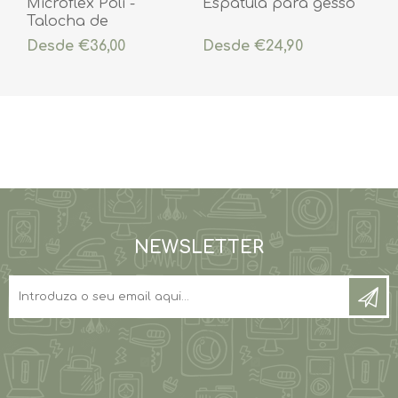
Microflex Poli -
Espátula para gesso
Talocha de
policarbonato para
Desde €36,00
Desde €24,90
microcimento
NEWSLETTER