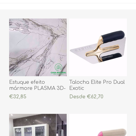
Estuque efeito
Talocha Elite Pro Dual
mármore PLASMA 3D-
Exotic
Pronto a usar ( já
€32,85
Desde €62,70
colorido)