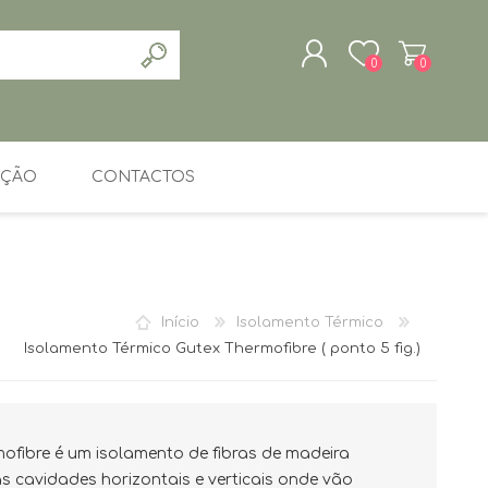
0
0
REGISTAR
ENTRAR
AÇÃO
CONTACTOS
ÓLEO MÓVEIS E
ÓLEO SOALHO
MADEIRAS
VERNIZ
INTERIORES
Início
Isolamento Térmico
Isolamento Térmico Gutex Thermofibre ( ponto 5 fig.)
ofibre é um isolamento de fibras de madeira
s cavidades horizontais e verticais onde vão