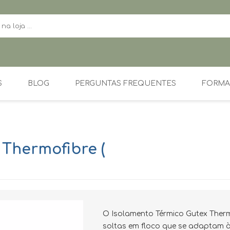
S
BLOG
PERGUNTAS FREQUENTES
FORM
FERRAMENTAS
ÓLEO DECK E
MARMORINO TOOLS
MADEIRA EXTERIOR
 Thermofibre (
O Isolamento Térmico Gutex Therm
soltas em floco que se adaptam à