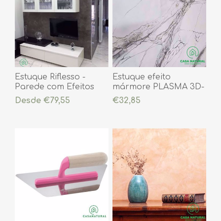
Estuque Riflesso -
Estuque efeito
Parede com Efeitos
mármore PLASMA 3D-
Pronto a usar ( já
Desde €79,55
€32,85
colorido)