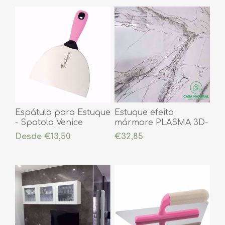
Espátula para Estuque
Estuque efeito
- Spatola Venice
mármore PLASMA 3D-
Pronto a usar ( já
Desde €13,50
€32,85
colorido)