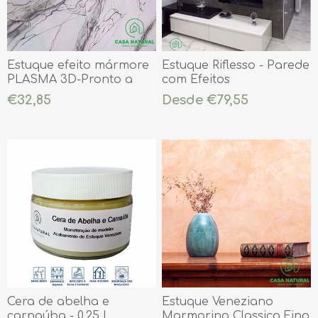
Estuque efeito mármore
Estuque Riflesso - Parede
PLASMA 3D-Pronto a
com Efeitos
usar ( já colorido)
€32,85
Desde €79,55
Cera de abelha e
Estuque Veneziano
carnaúba - 0,25 L
Marmorino Classico Fino