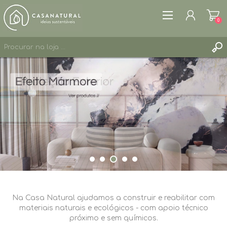
0
REGISTAR
ENTRAR
LISTA DE DESEJOS
0
Na Casa Natural ajudamos a construir e reabilitar com
materiais naturais e ecológicos - com apoio técnico
próximo e sem químicos.